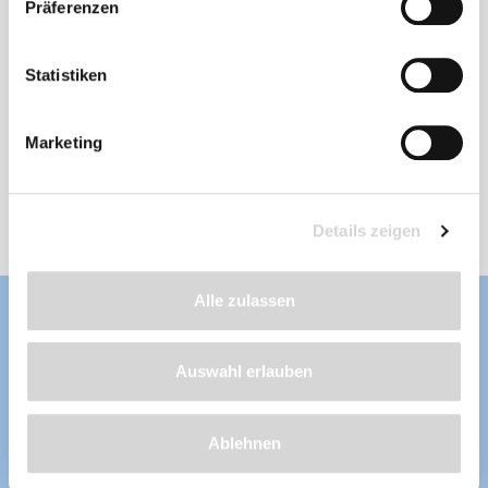
Präferenzen
PVC-Teichfolie, olivgrün, Stärke: 1,5 mm
Statistiken
Stärke: 1,5 mm
, Länge nach Wunsch
frostbeständig, fisch- und pflanzenverträglich,
wurzelfest, UV-stabilisiert, aus erstklassigen
Marketing
und unverbrauchten Rohstoffen hergestellt
Lieferzeit: 4 - 8 Werktage
ab 48,99 €
Details zeigen
Alle zulassen
Auswahl erlauben
Ablehnen