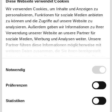
Diese Webseite verwendet Cookies
gewählt werden, damit die Zwiebel austreibt.
Wir verwenden Cookies, um Inhalte und Anzeigen zu
Nach ca. 12 Wochen füllen die Wurzeln das
personalisieren, Funktionen für soziale Medien anbieten
ganze Glas aus und die Knospen kommen. Jetzt
zu können und die Zugriffe auf unsere Website zu
kann das Glas wieder an einen hellen und
analysieren. Außerdem geben wir Informationen zu Ihrer
warmen Platz, wie z.B. die Fensterbank gestellt
Verwendung unserer Website an unsere Partner für
werden und die Hyazinthe beginnt zu blühen.
soziale Medien, Werbung und Analysen weiter. Unsere
Partner führen diese Informationen möglicherweise mit
weiteren Daten zusammen, die Sie ihnen bereitgestellt
Pflanztiefe
haben oder die sie im Rahmen Ihrer Nutzung der Dienste
Sollte etwa 10-15 cm betragen.
gesammelt haben.
Einwilligungsauswahl
Notwendig
Pflanzloch
Die Knolle soll darin in ihrer natürlichen Lage
Präferenzen
Platz finden.
Statistiken
Pflanzabstand