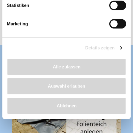
wurzelfest, UV-stabilisiert, aus erstklassigen
Statistiken
und unverbrauchten Rohstoffen hergestellt
Lieferzeit: 4 - 8 Werktage
ab 37,95 €
Marketing
Details zeigen
Alle zulassen
Auswahl erlauben
Ablehnen