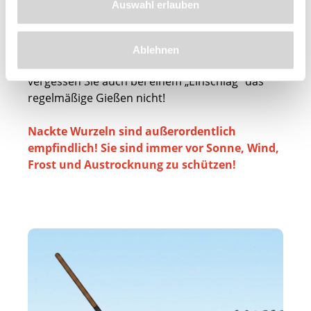
Auswahl erlauben
stellen die erhaltenen Pflanzen einfach in einen
Graben oder legen diese schräg ein.
Anschließend füllen Sie den Graben wieder mit
Ablehnen
dem Erdaushub (Siehe Abbildung). Bitte
vergessen Sie auch bei einem „Einschlag“ das
regelmäßige Gießen nicht!
Nackte Wurzeln sind außerordentlich
empfindlich! Sie sind immer vor Sonne, Wind,
Frost und Austrocknung zu schützen!