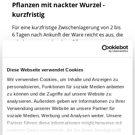
Pflanzen mit nackter Wurzel -
kurzfristig
Für eine kurzfristige Zwischenlagerung von 2 bis
6 Tagen nach Ankunft der Ware reicht es aus, die
erhaltenen wurzelnackten Pflanzen an einen
kühlen und windgeschützten Ort (zum Beispiel in
die Garage) zu legen, die Wurzeln feucht zu
halten und mit einem feuchten Tuch oder Sack
Diese Webseite verwendet Cookies
zu bedecken.
Wir verwenden Cookies, um Inhalte und Anzeigen zu
Nackte Wurzeln sind außerordentlich
personalisieren, Funktionen für soziale Medien anbieten
empfindlich! Sie sind immer vor Sonne, Wind,
zu können und die Zugriffe auf unsere Website zu
Frost und Austrocknung zu schützen!
analysieren. Außerdem geben wir Informationen zu Ihrer
Verwendung unserer Website an unsere Partner für
soziale Medien, Werbung und Analysen weiter. Unsere
Partner führen diese Informationen möglicherweise mit
weiteren Daten zusammen, die Sie ihnen bereitgestellt