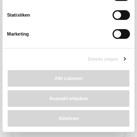
Statistiken
Marketing
Details zeigen
Bronzefigur Sara (Art.Nr. 88423)
Alle zulassen
Maße (H x B x T): 33 x 30 x 26 cm
Auswahl erlauben
wasserspeiende Skulptur, Bronzeguss,
Handarbeit
Nicht lieferbar
Ablehnen
859,00 €