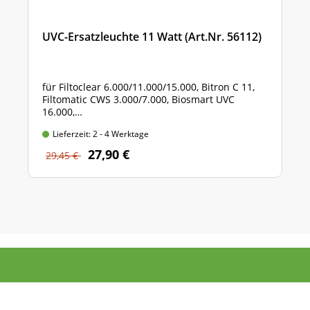
UVC-Ersatzleuchte 11 Watt (Art.Nr. 56112)
für Filtoclear 6.000/11.000/15.000, Bitron C 11,
Filtomatic CWS 3.000/7.000, Biosmart UVC
16.000,
Biopress 10.000, Filtral 6.000 UVC,
Lieferzeit: 2 - 4 Werktage
ClearTronic 11 W, Vitronic 11 W
Lieferumfang: 1 Stück
27,90 €
29,45 €