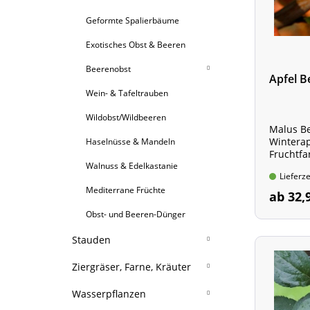
Geformte Spalierbäume
Exotisches Obst & Beeren
Beerenobst
Apfel B
Wein- & Tafeltrauben
Brombeeren
Wildobst/Wildbeeren
Himbeeren
Malus B
Winterap
Haselnüsse & Mandeln
Stachelbeeren
Fruchtfa
Walnuss & Edelkastanie
Johannisbeeren
Lieferze
Mediterrane Früchte
Erdbeeren
ab 32,
Obst- und Beeren-Dünger
Heidelbeeren
Sandd./ Holunder/Preiselb.
Stauden
Wellness-Beeren
Stauden A - Z
Ziergräser, Farne, Kräuter
für sonnige Bereiche
Ziergräser
Wasserpflanzen