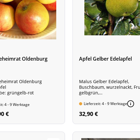
Geheimrat Oldenburg
Apfel Gelber Edelapfel
eheimrat Oldenburg
Malus Gelber Edelapfel,
fel
Buschbaum, wurzelnackt, Fru
be: grüngelb-rot
gelbgrün,
Stammhöhe 40-60 cm,
Gesamthöhe der Pflanze ca. 
Lieferzeit: 4 - 9 Werktage
it: 4 - 9 Werktage
cm
90 €
32,90 €
Veredlungsunterlage: M7