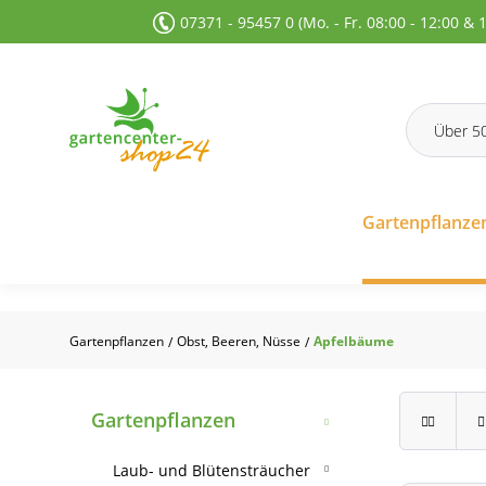
07371 - 95457 0 (Mo. - Fr. 08:00 - 12:00 & 
 Suche springen
Zur Hauptnavigation springen
Gartenpflanze
Gartenpflanzen
Obst, Beeren, Nüsse
Apfelbäume
/
/
Gartenpflanzen
Laub- und Blütensträucher