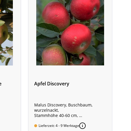
e
Apfel Discovery
Malus Discovery, Buschbaum,
wurzelnackt,
Stammhöhe 40-60 cm,
Gesamthöhe der Pflanze ca. 120 -
160 cm,
Lieferzeit: 4 - 9 Werktage