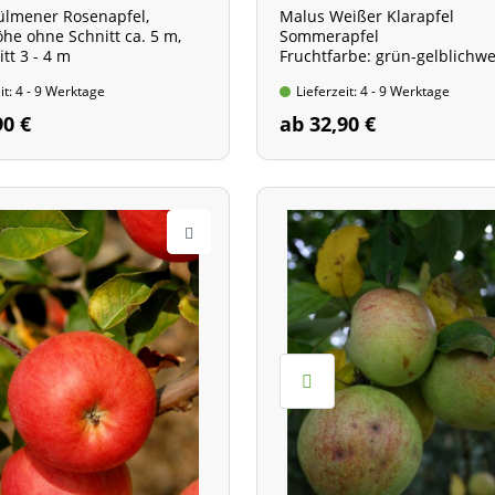
ülmener Rosenapfel,
Malus Weißer Klarapfel
e ohne Schnitt ca. 5 m,
Sommerapfel
tt 3 - 4 m
Fruchtfarbe: grün-gelblichw
it: 4 - 9 Werktage
Lieferzeit: 4 - 9 Werktage
90 €
ab 32,90 €