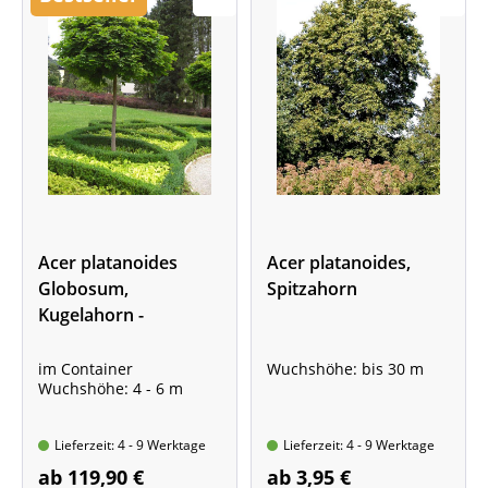
Acer platanoides
Acer platanoides,
Globosum,
Spitzahorn
Kugelahorn -
Hochstamm - XXL-
Produkt
im Container
Wuchshöhe: bis 30 m
Wuchshöhe: 4 - 6 m
Lieferzeit: 4 - 9 Werktage
Lieferzeit: 4 - 9 Werktage
ab 119,90 €
ab 3,95 €