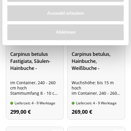
Auswahl erlauben
Ablehnen
Carpinus betulus
Carpinus betulus,
Fastigiata, Säulen-
Hainbuche,
Hainbuche -
Weißbuche -
Hochstamm - XXL-
Hochstamm - XXL-
Produkt
Produkt
im Container, 240 - 260
Wuchshöhe: bis 15 m
cm hoch
hoch
Stammumfang 8 - 10 cm
im Container, 240 - 260
Stammhöhe ca. 2,00 m
cm hoch
Lieferzeit: 4 - 9 Werktage
Lieferzeit: 4 - 9 Werktage
Stammumfang 8 - 10 cm
Stammhöhe ca. 2,00 m
299,00 €
269,00 €