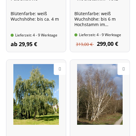
Produkt
Blütenfarbe: weiß
Blütenfarbe: weiß
Wuchshöhe: bis ca. 4 m
Wuchshöhe: bis 6 m
Hochstamm im
Container, 240 - 260 cm
Lieferzeit: 4 - 9 Werktage
Lieferzeit: 4 - 9 Werktage
Stammumfang 8 - 10 cm
Stammhöhe ca. 1,80 m
299,00 €
ab 29,95 €
319,00 €