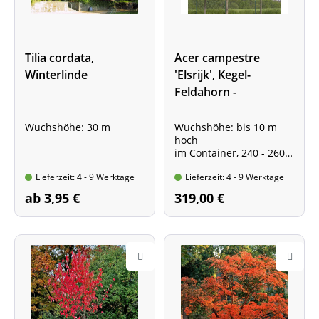
Tilia cordata,
Acer campestre
Winterlinde
'Elsrijk', Kegel-
Feldahorn -
Hochstamm - XXL-
Produkt
Wuchshöhe: 30 m
Wuchshöhe: bis 10 m
hoch
im Container, 240 - 260
cm hoch
Lieferzeit: 4 - 9 Werktage
Lieferzeit: 4 - 9 Werktage
Stammumfang 10 - 12
cm
ab 3,95 €
319,00 €
Stammhöhe ca. 2,20 m