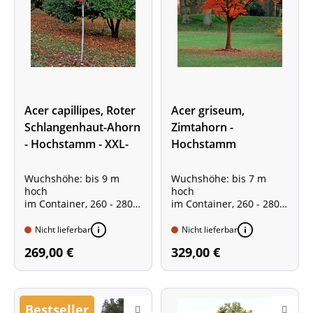
Acer capillipes, Roter
Acer griseum,
Schlangenhaut-Ahorn
Zimtahorn -
- Hochstamm - XXL-
Hochstamm
Produkt
Wuchshöhe: bis 9 m
Wuchshöhe: bis 7 m
hoch
hoch
im Container, 260 - 280
im Container, 260 - 280
cm hoch
cm hoch
Stammumfang 8 - 10 cm
Stammumfang 6 - 8 cm
Nicht lieferbar
Nicht lieferbar
Stammhöhe ca. 1,80 m
Stammhöhe ca. 1,70 m
269,00 €
329,00 €
Bestseller