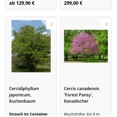
ab 129,90 €
299,00 €
Cercidiphyllum
Cercis canadensis
japonicum,
'Forest Pansy',
Kuchenbaum
Kanadischer
Judasbaum -
Hochstamm - XXL-
Strauch im Container
,
Wuchshöhe: bis 8 m