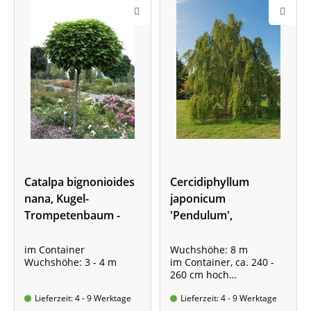
Catalpa bignonioides
Cercidiphyllum
nana, Kugel-
japonicum
Trompetenbaum -
'Pendulum',
Hochstamm - XXL-
Hängender
Produkt
Katsurabaum -
im Container
Wuchshöhe: 8 m
Wuchshöhe: 3 - 4 m
im Container, ca. 240 -
Hochstamm - XXL-
260 cm hoch
Produkt
Stammumfang 8 - 10 cm
Lieferzeit: 4 - 9 Werktage
Lieferzeit: 4 - 9 Werktage
Stammhöhe ca. 2,20 m