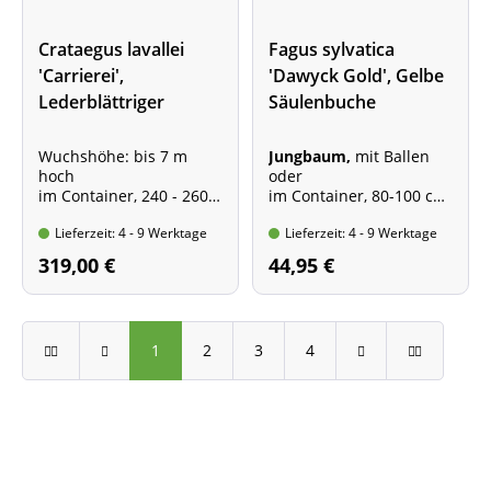
Crataegus lavallei
Fagus sylvatica
'Carrierei',
'Dawyck Gold', Gelbe
Lederblättriger
Säulenbuche
Weißdorn -
Hochstamm - XXL-
Wuchshöhe: bis 7 m
Jungbaum,
mit Ballen
hoch
oder
Produkt
im Container, 240 - 260
im Container, 80-100 cm
cm hoch
hoch,
Lieferzeit: 4 - 9 Werktage
Lieferzeit: 4 - 9 Werktage
Stammumfang 10 - 12
Wuchshöhe: 6 - 8 m
cm
hoch
319,00 €
44,95 €
Stammhöhe ca. 1,80 m
1
2
3
4