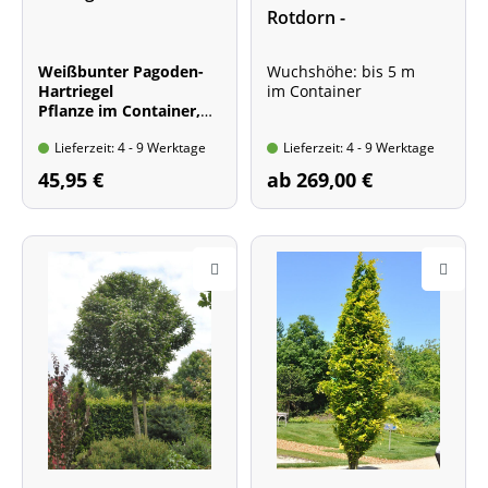
Rotdorn -
Hochstamm - XXL-
Produkt
Weißbunter Pagoden-
Wuchshöhe: bis 5 m
Hartriegel
im Container
Pflanze im Container,
40 - 60 cm hoch
Lieferzeit: 4 - 9 Werktage
Lieferzeit: 4 - 9 Werktage
Wuchs: bis 6 m hoch
und 4 m breit
45,95 €
ab 269,00 €