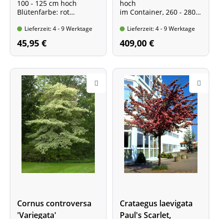
100 - 125 cm hoch
hoch
Produkt
Blütenfarbe: rot
im Container, 260 - 280
Wuchshöhe: 6 bis 10
cm hoch
Lieferzeit: 4 - 9 Werktage
Lieferzeit: 4 - 9 Werktage
Meter
Stammumfang 8 - 10 cm
Stammhöhe ca. 1,80 m
45,95 €
409,00 €
Cornus controversa
Crataegus laevigata
'Variegata'
Paul's Scarlet,